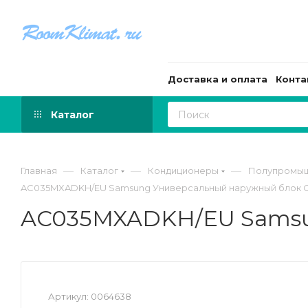
Доставка и оплата
Конта
Каталог
—
—
—
Главная
Каталог
Кондиционеры
Полупромыш
AC035MXADKH/EU Samsung Универсальный наружный блок C
AC035MXADKH/EU Samsun
Артикул:
0064638