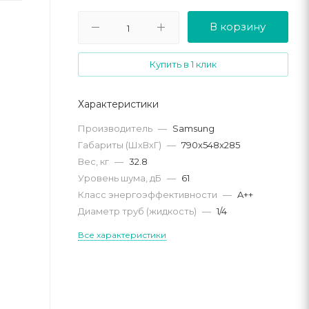
В корзину
Купить в 1 клик
Характеристики
Производитель
—
Samsung
Габариты (ШхВхГ)
—
790x548x285
Вес, кг
—
32.8
Уровень шума, дБ
—
61
Класс энергоэффективности
—
A++
Диаметр труб (жидкость)
—
1/4
Все характеристики