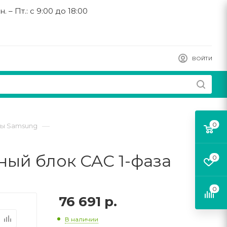
н. – Пт.: с 9:00 до 18:00
ВОЙТИ
0
—
ы Samsung
ый блок CAC 1-фаза
0
0
76 691
р.
В наличии