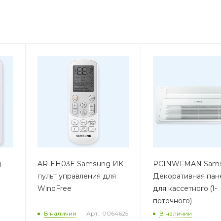
g
AR-EH03E Samsung ИК
PC1NWFMAN Sam
пульт управления для
Декоративная пан
WindFree
для кассетного (1-
поточного)
Арт.: 0064625
В наличии
В наличии