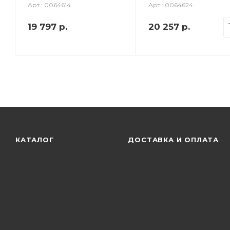
Арт.: 0064614
Арт.: 0064624
19 797
р.
20 257
р.
КАТАЛОГ
ДОСТАВКА И ОПЛАТА