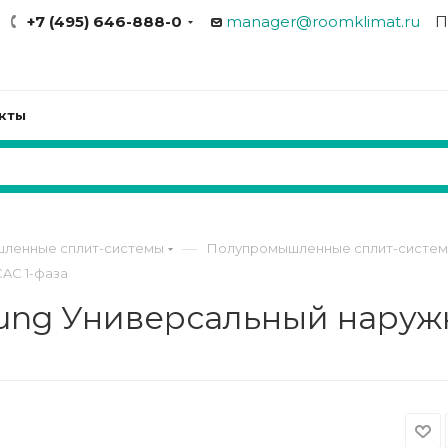
+7 (495) 646-888-0
manager@roomklimat.ru
П
кты
—
ленные сплит-системы
Полупромышленные сплит-систем
AC 1-фаза
g Универсальный наружн