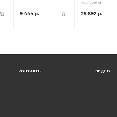
Арт.: 0064634
9 444
р.
25 892
р.
КОНТАКТЫ
ВИДЕО