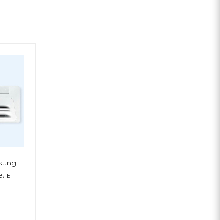
sung
ель