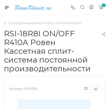
0
Полупромышленные сплит-системы Ровен
RSI-18R8I ON/OFF
R410A Ровен
Кассетная сплит-
система постоянной
производительности
Артикул:
0067518