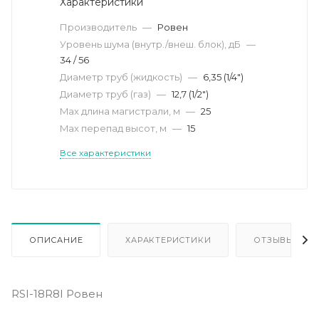
Характеристики
Производитель
—
Ровен
Уровень шума (внутр./внеш. блок), дБ
—
34 / 56
Диаметр труб (жидкость)
—
6,35 (1/4")
Диаметр труб (газ)
—
12,7 (1/2")
Max длина магистрали, м
—
25
Max перепад высот, м
—
15
Все характеристики
ОПИСАНИЕ
ХАРАКТЕРИСТИКИ
ОТЗЫВЫ
RSI-18R8I Ровен