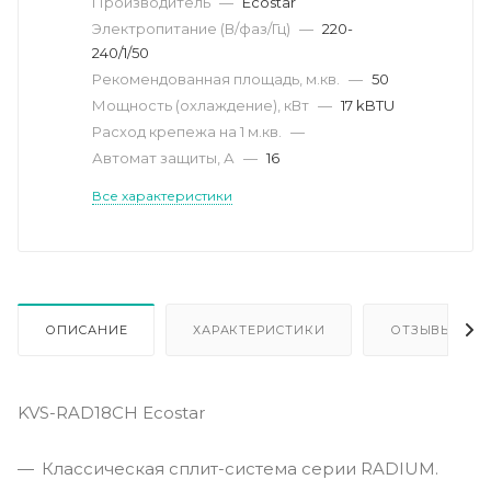
Производитель
—
Ecostar
Электропитание (В/фаз/Гц)
—
220-
240/1/50
Рекомендованная площадь, м.кв.
—
50
Мощность (охлаждение), кВт
—
17 kBTU
Расход крепежа на 1 м.кв.
—
Автомат защиты, А
—
16
Все характеристики
ОПИСАНИЕ
ХАРАКТЕРИСТИКИ
ОТЗЫВЫ
KVS-RAD18CH Ecostar
Классическая сплит-система серии RADIUM.