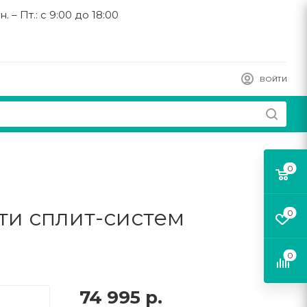
н. – Пт.: с 9:00 до 18:00
ВОЙТИ
0
ти сплит-систем
0
0
74 995
р.