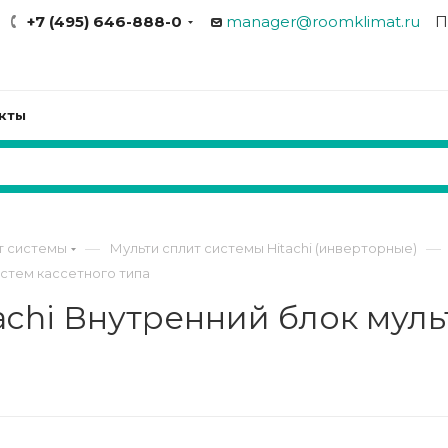
+7 (495) 646-888-0
manager@roomklimat.ru
П
кты
—
—
т системы
Мульти сплит системы Hitachi (инверторные)
истем кассетного типа
achi Внутренний блок муль