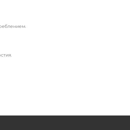
реблением.
стия.