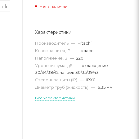
Нет в наличии
Характеристики
Производитель
—
Hitachi
Класс защиты, IP
—
I класс
Напряжение, В
—
220
Уровень шума, дБ
—
охлaждение
30/34/38/42 нагрев 30/35/39/43
Степень защиты (IP)
—
IPX0
Диаметр труб (жидкость)
—
6,35 мм
Все характеристики