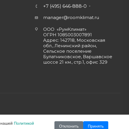
+7 (495) 646-888-0
manager@roomklimat.ru
ООО «РумКлимат»
ОГРН 1085003007891
Адрес: 142718, Московская
обл., Ленинский район,
Сельское поселение
Булатниковское, Варшавское
шоссе 21 км., стр.1, офис 329
с нашей
Политикой
Отклонить
Принять