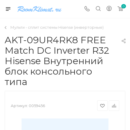
0
Мульти - сплит системы Hisense (инверторные)
AKT-09UR4RK8 FREE
Match DC Inverter R32
Hisense Внутренний
блок консольного
типа
Артикул:
0059456