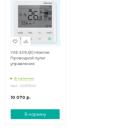
YXE-E01U(Е) Hisense
Проводной пульт
управления
В наличии
Арт.: 0057540
10 070
р.
В корзину