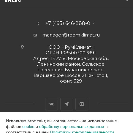
ВИДЕО
+7 (495) 646-888-0
manager@roomklimat.ru
ООО «РумКлимат»
ОГРН 1085003007891
Адрес: 142718, Московская обл.,
Ленинский район, Сельское
поселение Булатниковское,
Варшавское шоссе 21 км., стр.1,
офис 329
Используя этот сайт, вы соглашаетесь на использование
файлов
cookie
и
обработку персональных данных
в
2026 © ООО "РумКлимат"
соответствии с нашей
Политикой конфиденциальности.