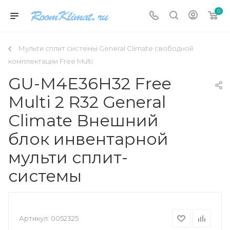
0
Мульти сплит системы General Climate свободной
комплектации Free Multi
GU-M4E36H32 Free
Multi 2 R32 General
Climate Внешний
блок инвентарной
мульти сплит-
системы
Артикул:
0052325