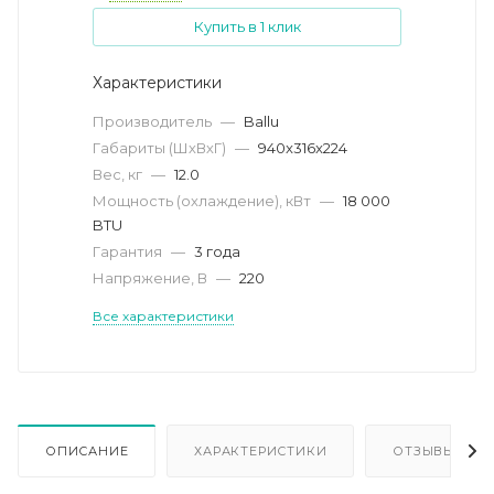
Купить в 1 клик
Характеристики
Производитель
—
Ballu
Габариты (ШхВхГ)
—
940x316x224
Вес, кг
—
12.0
Мощность (охлаждение), кВт
—
18 000
BTU
Гарантия
—
3 года
Напряжение, В
—
220
Все характеристики
ОПИСАНИЕ
ХАРАКТЕРИСТИКИ
ОТЗЫВЫ