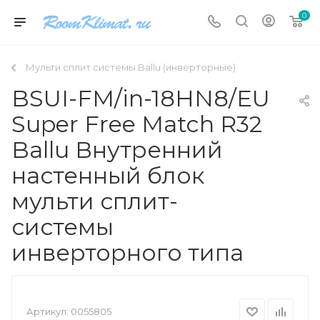
0
Мульти сплит системы Ballu (инверторные)
BSUI-FM/in-18HN8/EU
Super Free Match R32
Ballu Внутренний
настенный блок
мульти сплит-
системы
инверторного типа
Артикул:
0055805