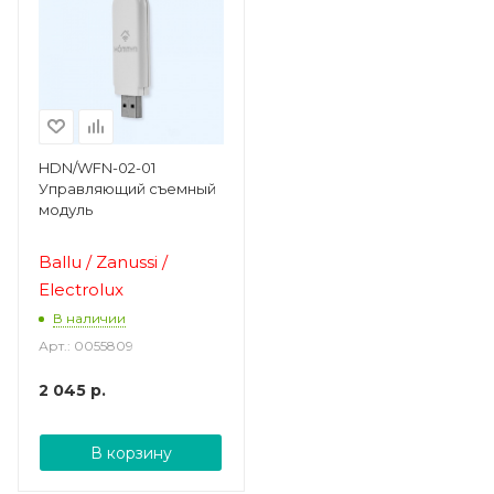
HDN/WFN-02-01
Управляющий съемный
модуль
Ballu / Zanussi /
Electrolux
В наличии
Арт.: 0055809
2 045
р.
В корзину