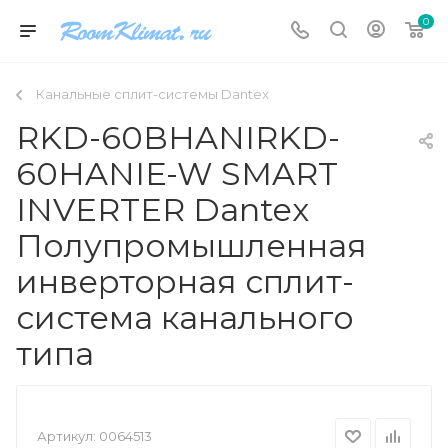
0
Канальные сплит-системы Dantex
RKD-60BHANIRKD-
60HANIE-W SMART
INVERTER Dantex
Полупромышленная
инверторная сплит-
система канального
типа
Артикул:
0064513