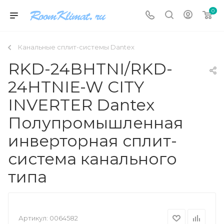
0
Канальные сплит-системы Dantex
RKD-24BHTNI/RKD-
24HTNIE-W CITY
INVERTER Dantex
Полупромышленная
инверторная сплит-
система канального
типа
Артикул:
0064582