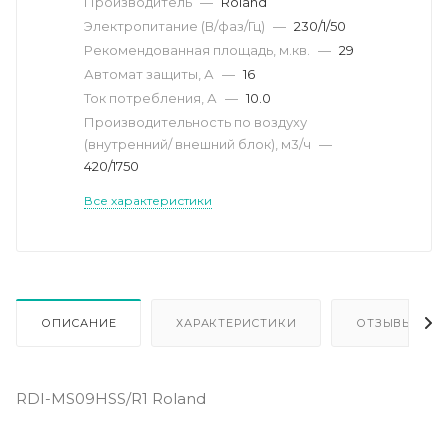
Производитель
—
Roland
Электропитание (В/фаз/Гц)
—
230/1/50
Рекомендованная площадь, м.кв.
—
29
Автомат защиты, А
—
16
Ток потребления, А
—
10.0
Производительность по воздуху
(внутренний/ внешний блок), м3/ч
—
420/1750
Все характеристики
ОПИСАНИЕ
ХАРАКТЕРИСТИКИ
ОТЗЫВЫ
RDI-MS09HSS/R1 Roland