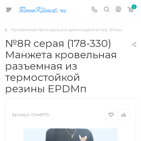
0
Кровельная проходка для дымохода Мастер Флеш
№8R серая (178-330)
Манжета кровельная
разъемная из
термостойкой
резины EPDMп
Артикул:
0046975