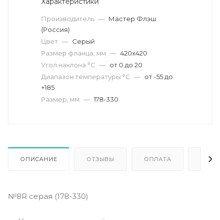
Характеристики
Производитель
—
Мастер Флэш
(Россия)
Цвет
—
Серый
Размер фланца, мм
—
420х420
Угол наклона °C
—
от 0 до 20
Диапазон температуры °C
—
от -55 до
+185
Размер, мм
—
178-330
ОПИСАНИЕ
ОТЗЫВЫ
ОПЛАТА
ДОСТ
№8R серая (178-330)