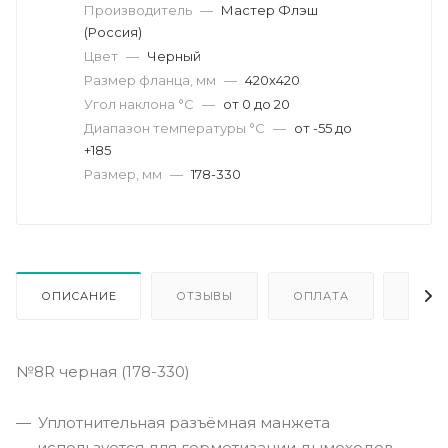
Производитель
—
Мастер Флэш
(Россия)
Цвет
—
Черный
Размер фланца, мм
—
420х420
Угол наклона °C
—
от 0 до 20
Диапазон температуры °C
—
от -55 до
+185
Размер, мм
—
178-330
ОПИСАНИЕ
ОТЗЫВЫ
ОПЛАТА
ДОСТ
№8R черная (178-330)
Уплотнительная разъёмная манжета
используется для герметизации дымоходов,