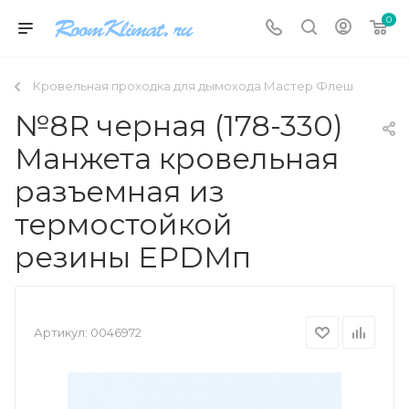
0
Кровельная проходка для дымохода Мастер Флеш
№8R черная (178-330)
Манжета кровельная
разъемная из
термостойкой
резины EPDMп
Артикул:
0046972