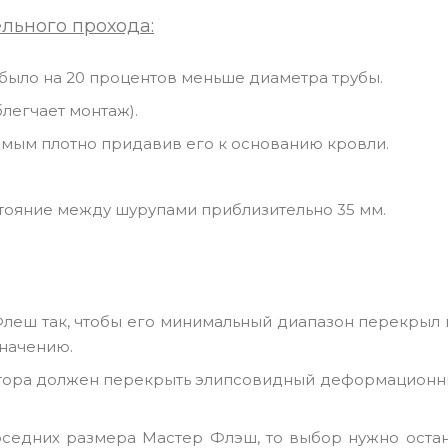
льного прохода:
 было на 20 процентов меньше диаметра трубы.
блегчает монтаж).
амым плотно придавив его к основанию кровли.
тояние между шурупами приблизительно 35 мм.
леш так, чтобы его минимальный диапазон перекрыл 
значению.
ятора должен перекрыть элипсовидный деформационны
оседних размера Мастер Флэш, то выбор нужно остан