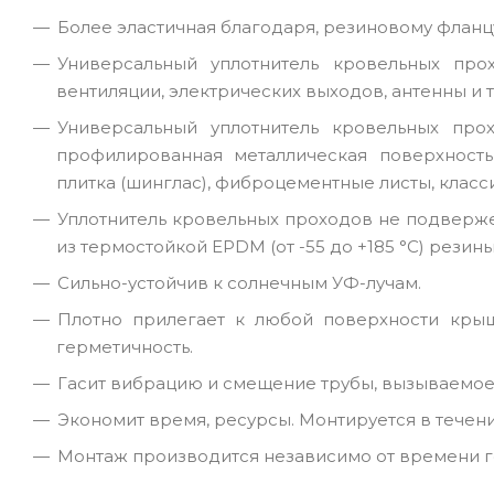
Более эластичная благодаря, резиновому фланц
Универсальный уплотнитель кровельных про
вентиляции, электрических выходов, антенны и т.
Универсальный уплотнитель кровельных пр
профилированная металлическая поверхность
плитка (шинглас), фиброцементные листы, класси
Уплотнитель кровельных проходов не подверже
из термостойкой EPDM (от -55 до +185 °C) резин
Сильно-устойчив к солнечным УФ-лучам.
Плотно прилегает к любой поверхности крыш
герметичность.
Гасит вибрацию и смещение трубы, вызываемое
Экономит время, ресурсы. Монтируется в течени
Монтаж производится независимо от времени г