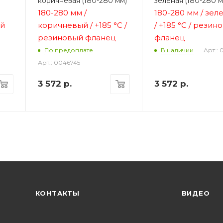
коричневая (180-280 мм)
зеленая (180-280 м
180-280 мм /
180-280 мм / зел
ый
коричневый /
+185 °C /
/
+185 °C / резин
резиновый фланец
фланец
Арт.:
По предоплате
В наличии
Арт.: 0046745
3 572
р.
3 572
р.
КОНТАКТЫ
ВИДЕО