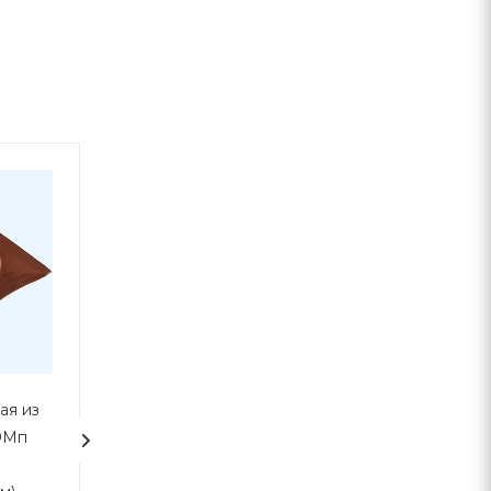
ая из
Манжета кровельная из
Герметик каучу
DMп
термостойкой EPDMп
кровельный Ма
резины Профи №2 синяя
Флеш