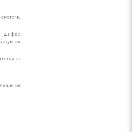
 системы
: шифер,
битумная
готовлен
деальная