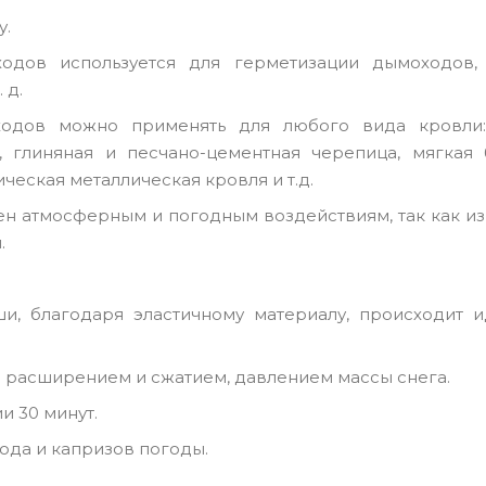
у.
ходов используется для герметизации дымоходов,
 д.
оходов можно применять для любого вида кровли
, глиняная и песчано-цементная черепица, мягкая 
ческая металлическая кровля и т.д.
н атмосферным и погодным воздействиям, так как из
ы.
и, благодаря эластичному материалу, происходит и
 расширением и сжатием, давлением массы снега.
и 30 минут.
ода и капризов погоды.