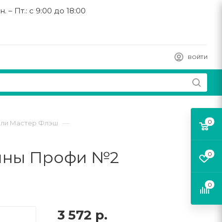
н. – Пт.: с 9:00 до 18:00
ВОЙТИ
0
—
вли Мастер Флэш
зины Профи №2
0
0
3 572
р.