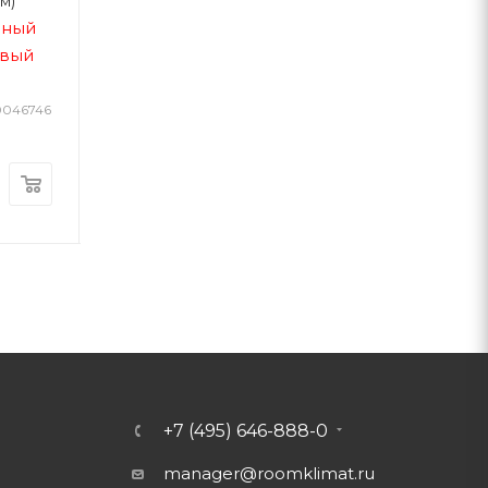
от -55 до +155
м)
(180-280 мм)
еный
180-280 мм / синий
овый
/
+185 °C / резиновый
фланец
 0046746
Арт.: 0046747
В наличии
В наличии
Арт.: 0048630
3 572
р.
892
р.
+7 (495) 646-888-0
manager@roomklimat.ru