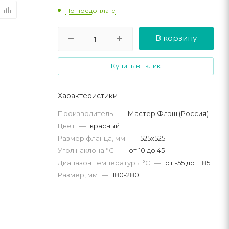
По предоплате
В корзину
Купить в 1 клик
Характеристики
Производитель
—
Мастер Флэш (Россия)
Цвет
—
красный
Размер фланца, мм
—
525х525
Угол наклона °C
—
от 10 до 45
Диапазон температуры °C
—
от -55 до +185
Размер, мм
—
180-280