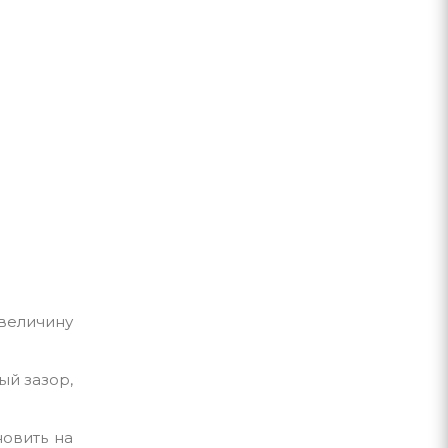
величину
й зазор,
овить на