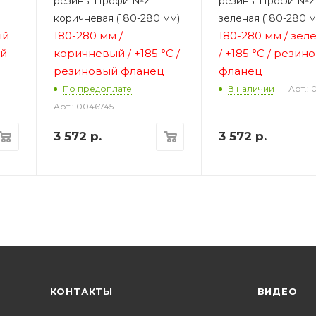
резины Профи №2
резины Профи №2
коричневая (180-280 мм)
зеленая (180-280 м
ый
180-280 мм /
180-280 мм / зел
ый
коричневый /
+185 °C /
/
+185 °C / резин
резиновый фланец
фланец
Арт.:
По предоплате
В наличии
Арт.: 0046745
3 572
р.
3 572
р.
КОНТАКТЫ
ВИДЕО