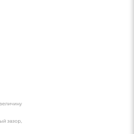
величину
й зазор,