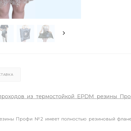
СТАВКА
 проходов из термостойкой EPDM резины П
езины Профи №2 имеет полностью резиновый флане