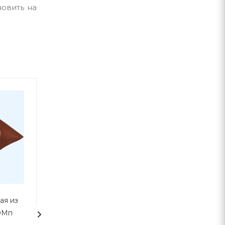
овить на
ая из
Манжета кровельная из
Герметик каучу
DMп
термостойкой EPDMп
кровельный Ма