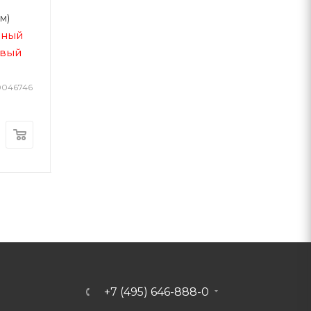
резины Профи №2 синяя
Флеш
от -55 до +155
м)
(180-280 мм)
еный
180-280 мм / синий
овый
/
+185 °C / резиновый
фланец
 0046746
Арт.: 0046747
В наличии
В наличии
Арт.: 0048630
3 572
р.
892
р.
+7 (495) 646-888-0