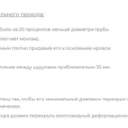
льного прохода:
 было на 20 процентов меньше диаметра трубы.
блегчает монтаж).
амым плотно придавив его к основанию кровли.
тояние между шурупами приблизительно 35 мм.
леш так, чтобы его минимальный диапазон перекрыл 
значению.
ятора должен перекрыть элипсовидный деформационны