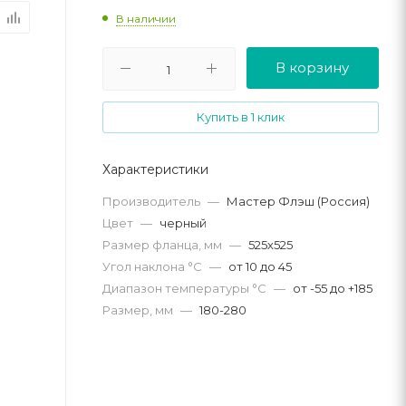
В наличии
В корзину
Купить в 1 клик
Характеристики
Производитель
—
Мастер Флэш (Россия)
Цвет
—
черный
Размер фланца, мм
—
525х525
Угол наклона °C
—
от 10 до 45
Диапазон температуры °C
—
от -55 до +185
Размер, мм
—
180-280