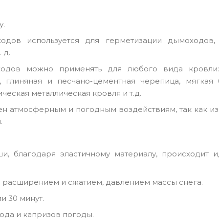
у.
ходов используется для герметизации дымоходов,
 д.
оходов можно применять для любого вида кровли
, глиняная и песчано-цементная черепица, мягкая 
ческая металлическая кровля и т.д.
н атмосферным и погодным воздействиям, так как из
ы.
и, благодаря эластичному материалу, происходит и
 расширением и сжатием, давлением массы снега.
и 30 минут.
ода и капризов погоды.