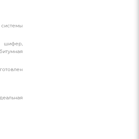
 системы
: шифер,
битумная
готовлен
деальная