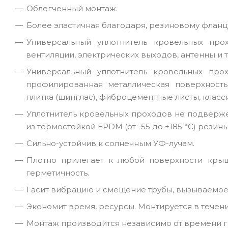
Облегченный монтаж.
Более эластичная благодаря, резиновому фланц
Универсальный уплотнитель кровельных про
вентиляции, электрических выходов, антенны и т.
Универсальный уплотнитель кровельных пр
профилированная металлическая поверхность
плитка (шинглас), фиброцементные листы, класси
Уплотнитель кровельных проходов не подверже
из термостойкой EPDM (от -55 до +185 °C) резин
Сильно-устойчив к солнечным УФ-лучам.
Плотно прилегает к любой поверхности крыш
герметичность.
Гасит вибрацию и смещение трубы, вызываемое
Экономит время, ресурсы. Монтируется в течени
Монтаж производится независимо от времени г