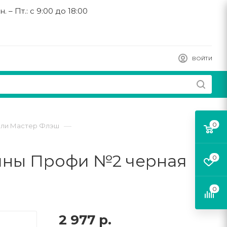
н. – Пт.: с 9:00 до 18:00
ВОЙТИ
0
—
вли Мастер Флэш
ины Профи №2 черная
0
0
2 977
р.