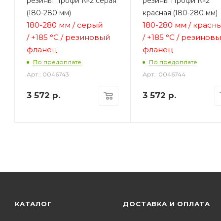
резины Профи №2 серая
резины Профи №2
(180-280 мм)
красная (180-280 мм)
180-280 мм / серый
180-280 мм / красн
/
+185 °C / резиновый
/
+185 °C / резинов
фланец
фланец
2
По предоплате
По предоплате
Арт.: 0046743
Арт.: 0046744
3 572
р.
3 572
р.
КАТАЛОГ
ДОСТАВКА И ОПЛАТА