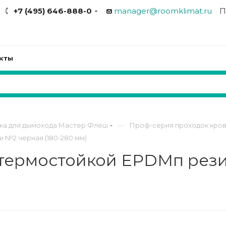
+7 (495) 646-888-0
manager@roomklimat.ru
П
кты
—
ка для дымохода Мастер Флеш
Проф-серия проходок кро
 №2 черная (180-280 мм)
 термостойкой EPDMп рез