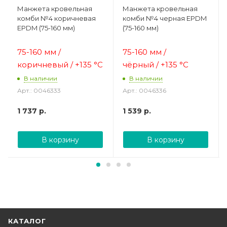
Манжета кровельная
Манжета кровельная
комби №4 коричневая
комби №4 черная EPDM
EPDM (75-160 мм)
(75-160 мм)
75-160 мм /
75-160 мм /
коричневый /
+135 °C
чёрный /
+135 °C
В наличии
В наличии
Арт.: 0046333
Арт.: 0046336
1 737
р.
1 539
р.
В корзину
В корзину
КАТАЛОГ