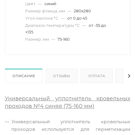
Цвет
—
синий
Размер фланца, мм
—
280х280
Угол наклона °C
—
от 0 до 45
Диапазон температуры °C
—
от -55 до
+135
Размер, мм
—
75-160
ОПИСАНИЕ
ОТЗЫВЫ
ОПЛАТА
ДОСТ
Универсальный уплотнитель кровельных
проходов №4 синяя (75-160 мм)
Универсальный уплотнитель кровельных
проходов используется для герметизации