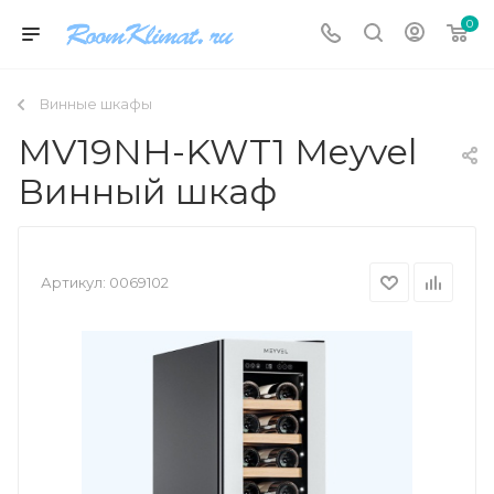
0
Винные шкафы
MV19NH-KWT1 Meyvel
Винный шкаф
Артикул:
0069102