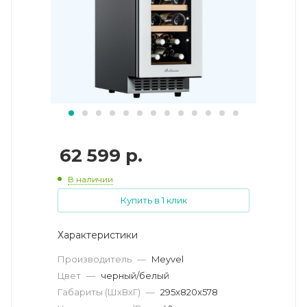
62 599
р.
В наличии
Купить в 1 клик
Характеристики
Производитель
—
Meyvel
Цвет
—
черный/белый
Габариты (ШхВхГ)
—
295x820x578