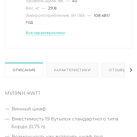
Уровень шума, dB
—
40
Вес, кг
—
29,8
Энегропотребление, Вт / ВА
—
108 кВт/
год
Все характеристики
ОПИСАНИЕ
ХАРАКТЕРИСТИКИ
ОТЗЫВЫ
MV19NH-KWT1
Винный шкаф.
Вместимость 19 бутылок стандартного типа
Бордо (0,75 л).
Возможность как встроить шкаф под