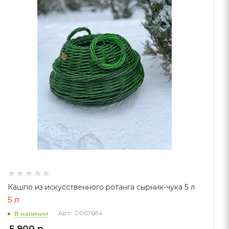
Кашпо из искусственного ротанга сырник-чука 5 л
5 л
Арт.: 0067684
В наличии
5 900
р.