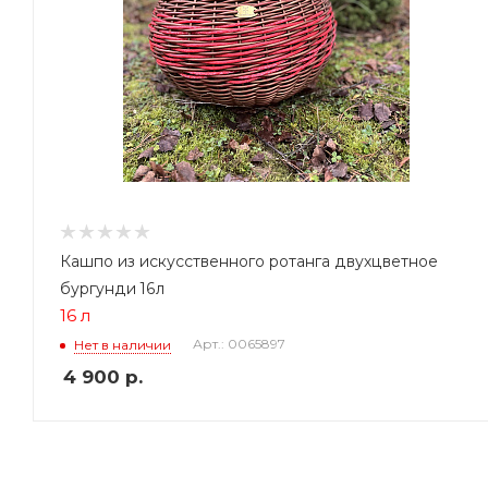
Кашпо из искусственного ротанга двухцветное
бургунди 16л
16 л
Арт.: 0065897
Нет в наличии
4 900
р.