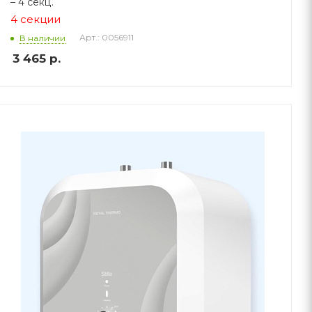
– 4 секц.
4
секции
Арт.: 0056911
В наличии
3 465
р.