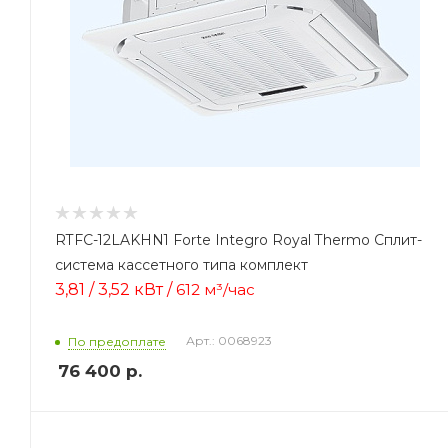
RTFC-12LAKHN1 Forte Integro Royal Thermo Сплит-
система кассетного типа комплект
3,81 / 3,52 кВт /
612 м³/час
Арт.: 0068923
По предоплате
76 400
р.