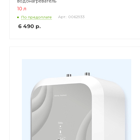
водонагреватель
10 л
Арт.: 0062933
По предоплате
6 490
р.