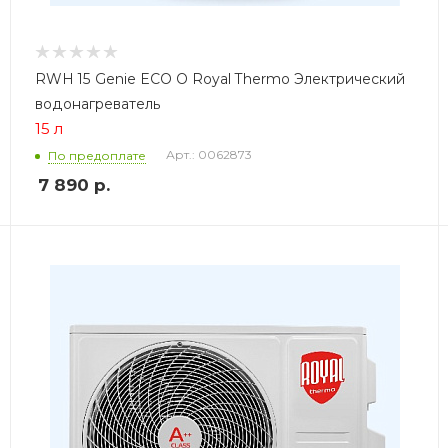
RWH 15 Genie ECO O Royal Thermo Электрический
водонагреватель
15 л
Арт.: 0062873
По предоплате
7 890
р.