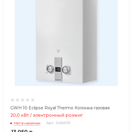
GWH 10 Eclipse Royal Thermo Колонка газовая
20,0 кВт / электронный розжиг
Арт.: 0064731
Нет в наличии
13 050
р.