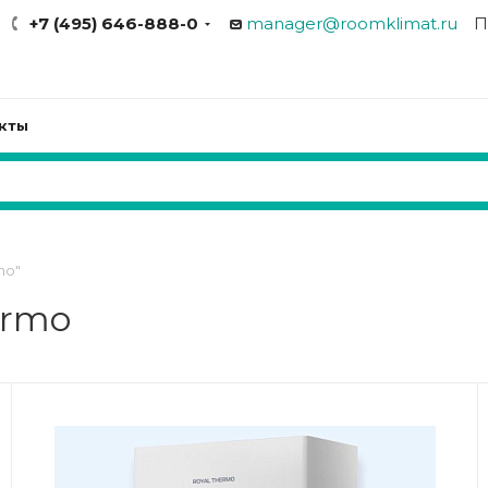
+7 (495) 646-888-0
manager@roomklimat.ru
П
кты
mo"
ermo