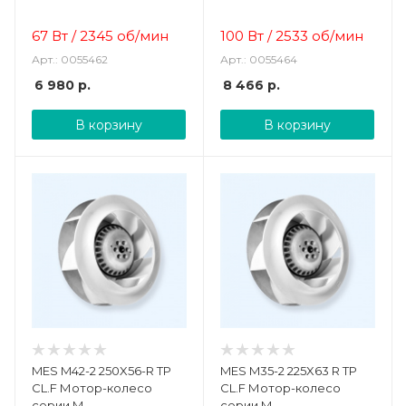
67 Вт
/
2345 об/мин
100 Вт
/
2533 об/мин
Арт.: 0055462
Арт.: 0055464
6 980
р.
8 466
р.
В корзину
В корзину
MES M42-2 250X56-R TP
MES M35-2 225X63 R TP
CL.F Мотор-колесо
CL.F Мотор-колесо
серии M
серии M