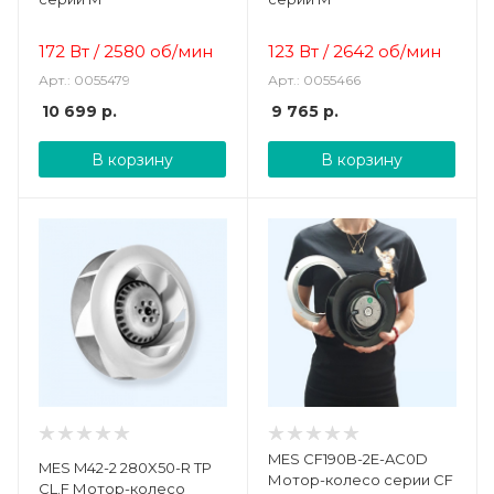
172 Вт
/
2580 об/мин
123 Вт
/
2642 об/мин
Арт.: 0055479
Арт.: 0055466
10 699
р.
9 765
р.
В корзину
В корзину
MES CF190B-2E-AC0D
MES M42-2 280X50-R TP
Мотор-колесо серии CF
CL.F Мотор-колесо