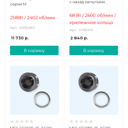
с назад загнутыми
серии M
лопатками и
диффузором
68 Вт
/
2600 об/мин /
258Вт
/
2402 об/мин
крепежное кольцо
Арт.: 0055480
Арт.: 0055474
11 730
р.
2 840
р.
В корзину
В корзину