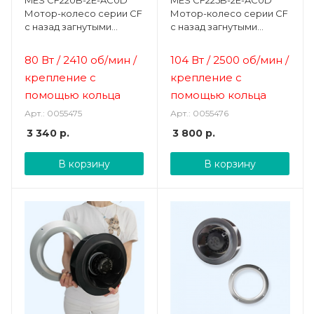
MES CF220B-2E-AC0D
MES CF225B-2E-AC0D
Мотор-колесо серии CF
Мотор-колесо серии CF
с назад загнутыми
с назад загнутыми
лопатками и
лопатками и
диффузором
диффузором
80 Вт
/
2410 об/мин /
104 Вт
/
2500 об/мин /
крепление с
крепление с
помощью кольца
помощью кольца
Арт.: 0055475
Арт.: 0055476
3 340
р.
3 800
р.
В корзину
В корзину