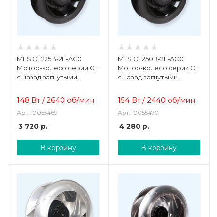
MES CF225B-2E-AC0
MES CF250B-2E-AC0
Мотор-колесо серии CF
Мотор-колесо серии CF
с назад загнутыми
с назад загнутыми
лопатками
лопатками
148 Вт
/
2640 об/мин
154 Вт
/
2440 об/мин
Арт.: 0055469
Арт.: 0055470
3 720
р.
4 280
р.
В корзину
В корзину