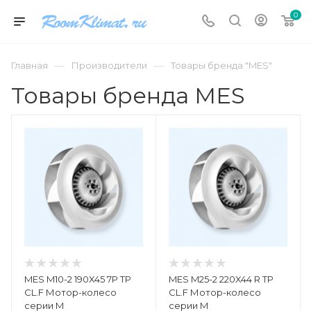
0
—
—
Главная
Производители
Товары бренда "MES"
Товары бренда MES
MES M10-2 190X45 7P TP
MES M25-2 220X44 R TP
CL.F Мотор-колесо
CL.F Мотор-колесо
серии M
серии M