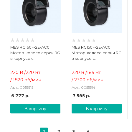
MES RG160F-2E-AC0
MES RG150F-2E-AC0
Мотор-колесо серии RG
Мотор-колесо серии RG
в корпусе с
в корпусе с
односторонним
односторонним
всасыванием
всасыванием
220 В /220 Вт
220 В /185 Вт
/ 1820 об/мин
/ 2300 об/мин
Арт.: 0055515
Арт.: 0055514
6 777
р.
7 585
р.
В корзину
В корзину
1
2
3
4