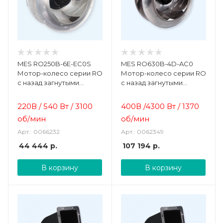
MES RO250B-6E-EC0S
MES RO630B-4D-AC0
Мотор-колесо серии RO
Мотор-колесо серии RO
с назад загнутыми
с назад загнутыми
лопатками и EC-
лопатками для
двигателем
прямоугольных и
220В / 540 Вт / 3100
400В /4300 Вт / 1370
крышных вентиляторов
об/мин
об/мин
Арт.: 0066232
Арт.: 0062349
44 444
р.
107 194
р.
В корзину
В корзину