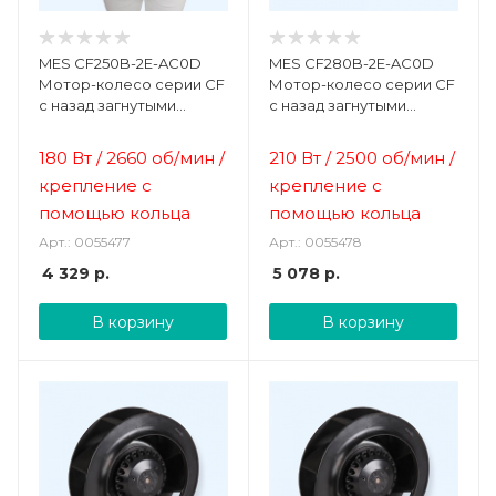
MES CF250B-2E-AC0D
MES CF280B-2E-AC0D
Мотор-колесо серии CF
Мотор-колесо серии CF
с назад загнутыми
с назад загнутыми
лопатками и
лопатками и
диффузором
диффузором
180 Вт
/
2660 об/мин /
210 Вт
/
2500 об/мин /
крепление с
крепление с
помощью кольца
помощью кольца
Арт.: 0055477
Арт.: 0055478
4 329
р.
5 078
р.
В корзину
В корзину