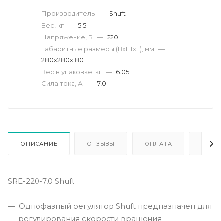
Производитель
—
Shuft
Вес, кг
—
5.5
Напряжение, В
—
220
Габаритные размеры (ВхШхГ), мм
—
280х280х180
Вес в упаковке, кг
—
6.05
Сила тока, А
—
7,0
ОПИСАНИЕ
ОТЗЫВЫ
ОПЛАТА
ДОСТ
SRE-220-7,0 Shuft
Однофазный регулятор Shuft предназначен для
регулирования скорости вращения